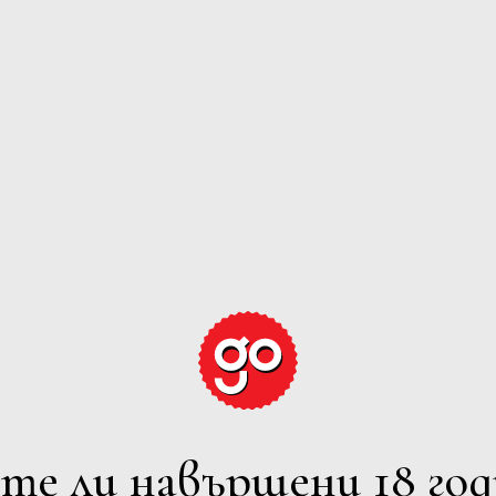
GRAPE EXPECTATION
ЕРВЕНО
РОЗЕ
ПЕНЛИВО
ВСИЧ
лтрите
7 Iskarsko Shosse Blvd., Europe 
Powered by
Phone: +359 2 973 1181
те ли навършени 18 год
E-mail: office@avendi.bg