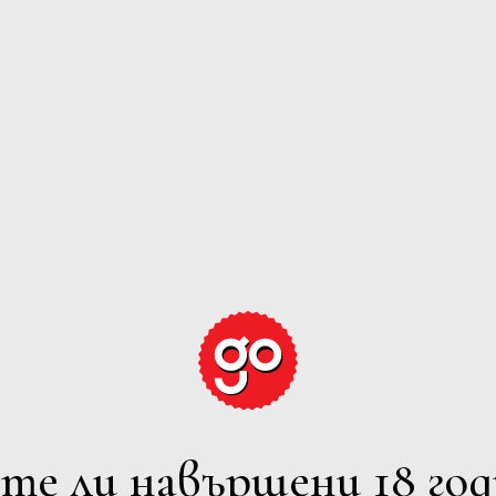
GRAPE EXPECTATION
ЕРВЕНО
РОЗЕ
ПЕНЛИВО
ВСИЧ
лтрите
7 Iskarsko Shosse Blvd., Europe 
Powered by
Phone: +359 2 973 1181
те ли навършени 18 год
E-mail: office@avendi.bg