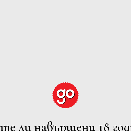
GRAPE EXPECTATION
ЕРВЕНО
РОЗЕ
ПЕНЛИВО
ВСИЧ
лтрите
7 Iskarsko Shosse Blvd., Europe 
Powered by
Phone: +359 2 973 1181
те ли навършени 18 год
E-mail: office@avendi.bg