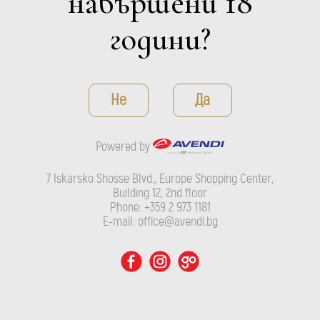
навършени 18
години?
Не
Да
Powered by
HARU
Casa Rojo
7 Iskarsko Shosse Blvd., Europe Shopping Center,
Building 12, 2nd floor
ДЕТАЙЛИ
Phone: +359 2 973 1181
E-mail: office@avendi.bg
Филтри