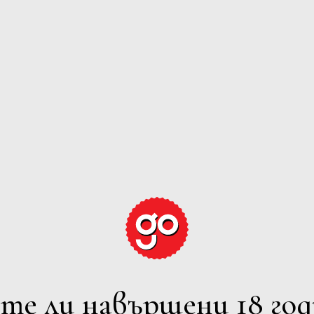
GRAPE EXPECTATION
ЕРВЕНО
РОЗЕ
ПЕНЛИВО
ВСИЧ
лтрите
7 Iskarsko Shosse Blvd., Europe 
Powered by
Phone: +359 2 973 1181
те ли навършени 18 год
E-mail: office@avendi.bg