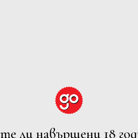
GRAPE EXPECTATION
ЕРВЕНО
РОЗЕ
ПЕНЛИВО
ВСИЧ
лтрите
7 Iskarsko Shosse Blvd., Europe 
Powered by
Phone: +359 2 973 1181
те ли навършени 18 год
E-mail: office@avendi.bg