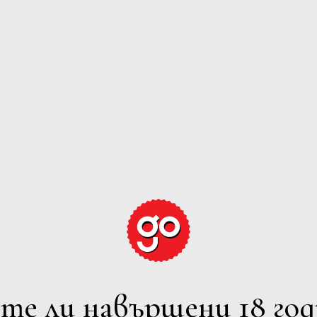
GRAPE EXPECTATION
ЕРВЕНО
РОЗЕ
ПЕНЛИВО
ВСИЧ
лтрите
7 Iskarsko Shosse Blvd., Europe 
Powered by
Phone: +359 2 973 1181
те ли навършени 18 год
E-mail: office@avendi.bg