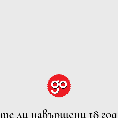
GRAPE EXPECTATION
ЕРВЕНО
РОЗЕ
ПЕНЛИВО
ВСИЧ
лтрите
7 Iskarsko Shosse Blvd., Europe 
Powered by
Phone: +359 2 973 1181
те ли навършени 18 год
E-mail: office@avendi.bg