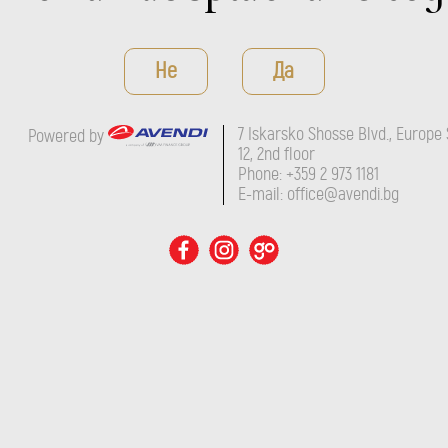
Не
Да
ROSÉ
7 Iskarsko Shosse Blvd., Europe 
Powered by
12, 2nd floor
Levent
Phone: +359 2 973 1181
ДЕТАЙЛИ
E-mail: office@avendi.bg
7 Iskarsko Shosse Blvd., Europe 
Powered by
Phone: +359 2 973 1181
E-mail: office@avendi.bg