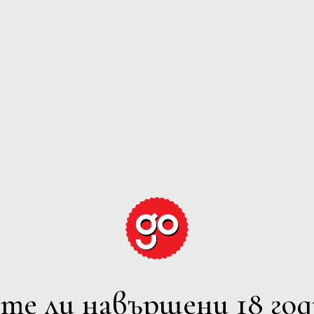
GRAPE EXPECTATION
ЕРВЕНО
РОЗЕ
ПЕНЛИВО
ВСИЧ
лтрите
те ли навършени 18 год