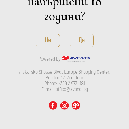
навършени 18
години?
Не
Да
Powered by
ROSÉ
Levent
7 Iskarsko Shosse Blvd., Europe Shopping Center,
Building 12, 2nd floor
ДЕТАЙЛИ
Phone: +359 2 973 1181
E-mail: office@avendi.bg
Филтри