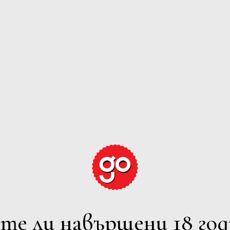
GRAPE EXPECTATION
ЕРВЕНО
РОЗЕ
ПЕНЛИВО
ВСИЧ
лтрите
7 Iskarsko Shosse Blvd., Europe 
Powered by
Phone: +359 2 973 1181
те ли навършени 18 год
E-mail: office@avendi.bg