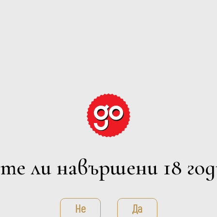
ENIRA MERLOT
Bessa Valley
ДЕТАЙЛИ
те ли навършени 18 год
Не
Да