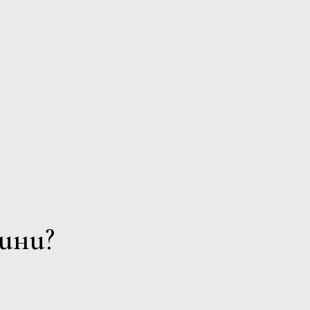
ENIRA CABERNET
SAUVIGNON
Bessa Valley
ДЕТАЙЛИ
ини?