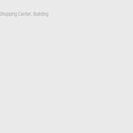
Shopping Center, Building
DUO BY ENIRA
Bessa Valley
ДЕТАЙЛИ