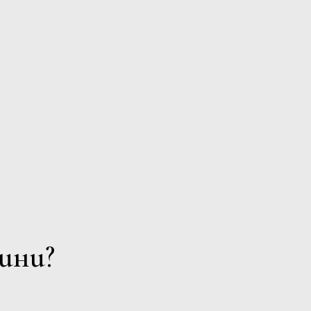
о от 800 г. Нашите вина носят
ини?