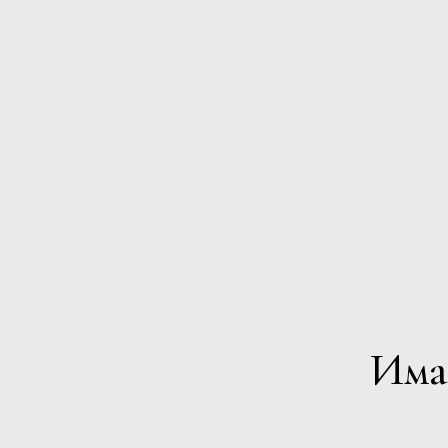
признат професионалист във вине
фамилния му герб и това е гаран
Има