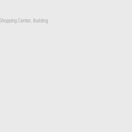
Shopping Center, Building
и с иновациите и модерните
нено-бетонни резервоари.
цеси използваме машини, които
етиране и съхранение на виното.
 се похвалят, че разполагат.
но – като ръчното бране на