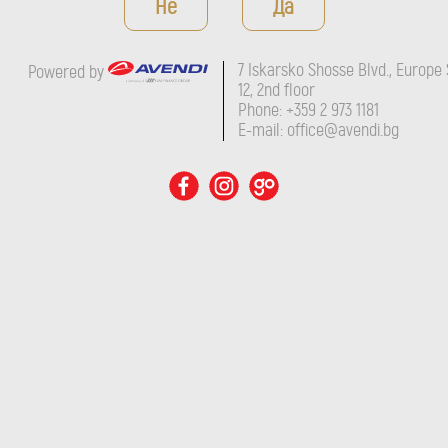
Не
Да
7 Iskarsko Shosse Blvd., Europe 
Powered by
12, 2nd floor
Phone: +359 2 973 1181
E-mail: office@avendi.bg
а изба. Как балансирате запазването на традиционните ѝ ценност
дна от последните изби, която продължава да винифицира в стома
класическата френска технология за правене на вино, в тези про
нно обновяваме и допълваме оборудването си за бутилиране, етик
ане за анализ на вино и мъст, с което много малко изби могат да
анаят. Как изглежда той в Bessa Valley Winery?
азваме традиционните стари френски технологии за правене на ви