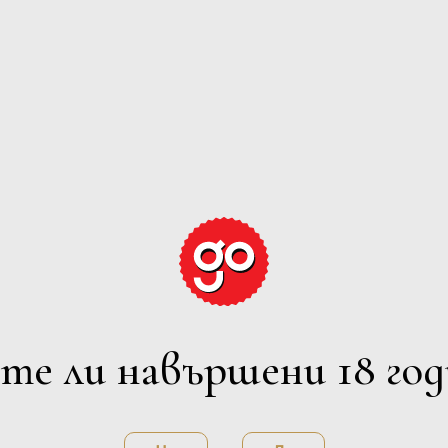
ните среди. Неговата фамилия се занимава с производство на вин
т за високото им качество.
те ли навършени 18 год