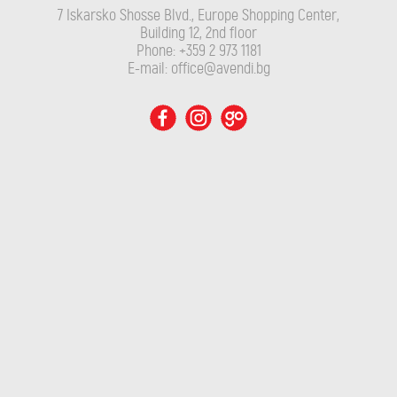
7 Iskarsko Shosse Blvd., Europe Shopping Center,
Building 12, 2nd floor
Phone: +359 2 973 1181
E-mail: office@avendi.bg
GEWÜRZTRAMINER
Hans Baer
ДЕТАЙЛИ
Филтри
Powered by