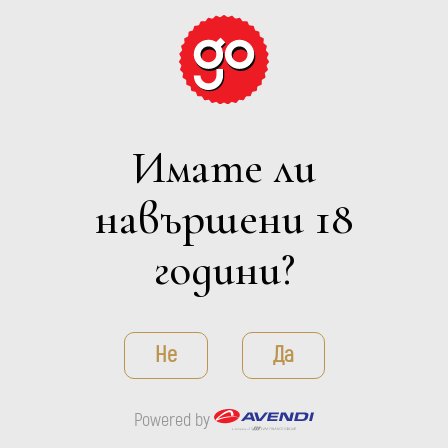
Имате ли
навършени 18
RIESLING
Hans Baer
години?
ДЕТАЙЛИ
Не
Да
Powered by