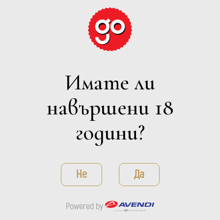
Имате ли
навършени 18
LA GABACHA
Casa Rojo
години?
ДЕТАЙЛИ
Не
Да
Powered by