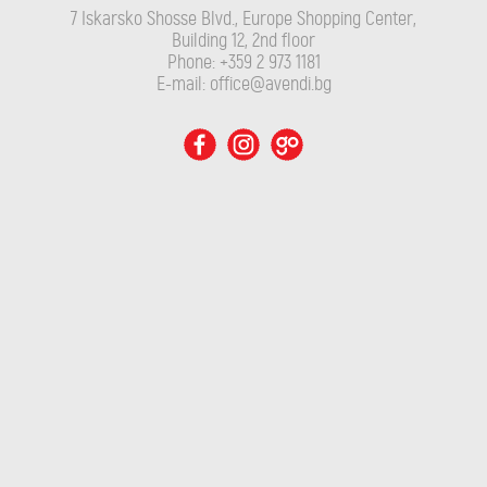
7 Iskarsko Shosse Blvd., Europe Shopping Center,
Building 12, 2nd floor
Phone: +359 2 973 1181
E-mail: office@avendi.bg
EL GORDO DEL CIRCO
Casa Rojo
ДЕТАЙЛИ
Филтри
Powered by