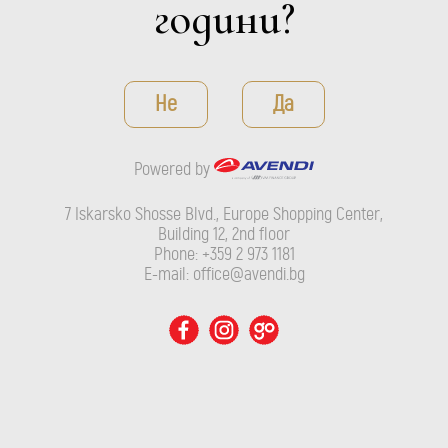
години?
Не
Да
Powered by
HARU
Casa Rojo
7 Iskarsko Shosse Blvd., Europe Shopping Center,
Building 12, 2nd floor
ДЕТАЙЛИ
Phone: +359 2 973 1181
E-mail: office@avendi.bg